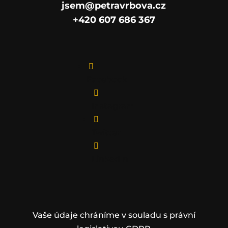
jsem@petravrbova.cz
+420 607 686 367

Facebook

Instagram

Twitter

LinkedIn
Vaše údaje chráníme v souladu s právní