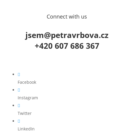
Connect with us
jsem@petravrbova.cz
+420 607 686 367

Facebook

Instagram

Twitter

LinkedIn