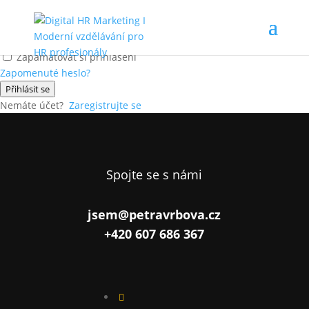
Ahoj, vítej zpátky!
Zapamatovat si přihlášení
Zapomenuté heslo?
Přihlásit se
Nemáte účet?
Zaregistrujte se
Spojte se s námi
jsem@petravrbova.cz
+420 607 686 367
