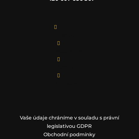

Facebook

Instagram

Twitter

LinkedIn
Vaše údaje chráníme v souladu s právní
legislativou GDPR
Obchodní podmínky