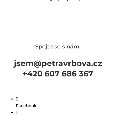
Spojte se s námi
jsem@petravrbova.cz
+420 607 686 367

Facebook
