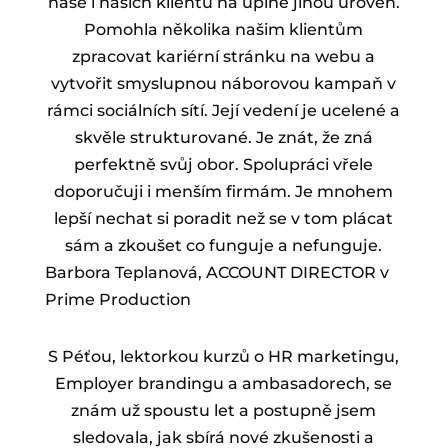
naše i našich klientů na úplně jinou úroveň.
Pomohla několika našim klientům
zpracovat kariérní stránku na webu a
vytvořit smyslupnou náborovou kampaň v
rámci sociálních sítí. Její vedení je ucelené a
skvěle strukturované. Je znát, že zná
perfektně svůj obor. Spolupráci vřele
doporučuji i menším firmám. Je mnohem
lepší nechat si poradit než se v tom plácat
sám a zkoušet co funguje a nefunguje.
Barbora Teplanová, ACCOUNT DIRECTOR v
Prime Production
S Péťou, lektorkou kurzů o HR marketingu,
Employer brandingu a ambasadorech, se
znám už spoustu let a postupně jsem
sledovala, jak sbírá nové zkušenosti a