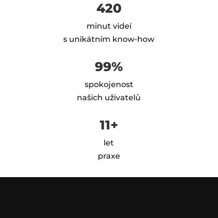
420
minut videí
s unikátním know-how
99%
spokojenost
našich uživatelů
11+
let
praxe