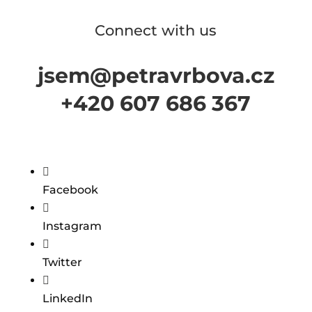
Connect with us
jsem@petravrbova.cz
+420 607 686 367

Facebook

Instagram

Twitter

LinkedIn