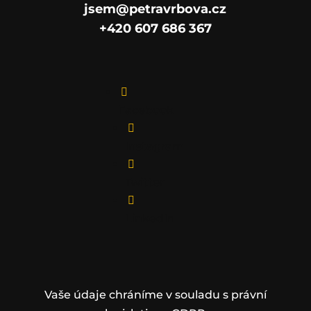
jsem@petravrbova.cz
+420 607 686 367

Facebook

Instagram

Twitter

LinkedIn
Vaše údaje chráníme v souladu s právní