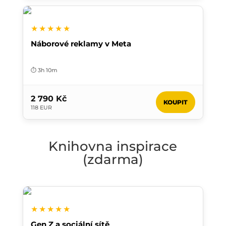
★★★★★
Náborové reklamy v Meta
⏱️ 3h 10m
2 790 Kč
KOUPIT
118 EUR
Knihovna inspirace
(zdarma)
★★★★★
Gen Z a sociální sítě