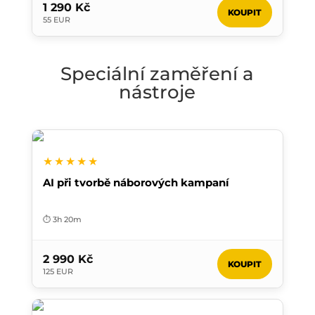
1 290 Kč
KOUPIT
55 EUR
Speciální zaměření a
nástroje
★★★★★
AI při tvorbě náborových kampaní
⏱️ 3h 20m
2 990 Kč
KOUPIT
125 EUR