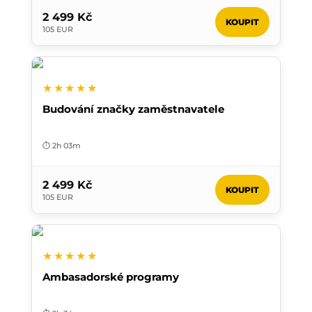
2 499 Kč
KOUPIT
105 EUR
★★★★★
Budování značky zaměstnavatele
⏱️ 2h 03m
2 499 Kč
KOUPIT
105 EUR
★★★★★
Ambasadorské programy