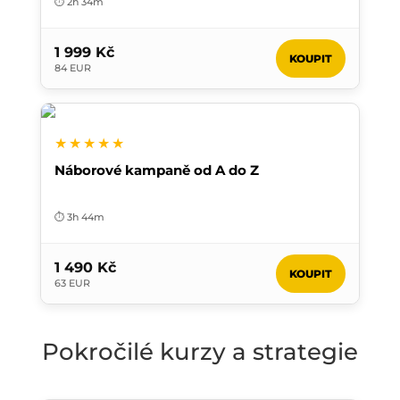
⏱️ 2h 34m
1 999 Kč
KOUPIT
84 EUR
★★★★★
Náborové kampaně od A do Z
⏱️ 3h 44m
1 490 Kč
KOUPIT
63 EUR
Pokročilé kurzy a strategie