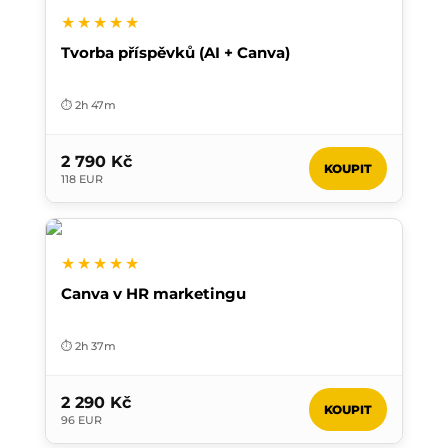
★★★★★
Tvorba příspěvků (AI + Canva)
⏱️ 2h 47m
2 790 Kč
KOUPIT
118 EUR
★★★★★
Canva v HR marketingu
⏱️ 2h 37m
2 290 Kč
KOUPIT
96 EUR