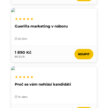
★★★★★
Guerilla marketing v náboru
⏱️ 2h 51m
1 890 Kč
KOUPIT
80 EUR
★★★★★
Proč se vám nehlásí kandidáti
⏱️ 1h 48m