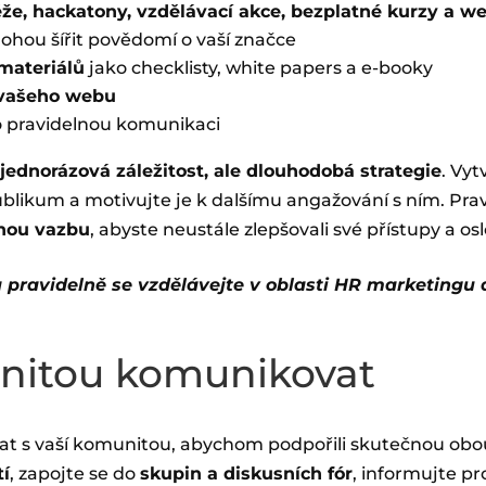
ěže, hackatony, vzdělávací akce, bezplatné kurzy a w
hou šířit povědomí o vaší značce
materiálů
jako checklisty, white papers a e-booky
 vašeho webu
 pravidelnou komunikaci
 jednorázová záležitost, ale dlouhodobá strategie
. Vy
publikum a motivujte je k dalšímu angažování s ním. Pra
tnou vazbu
, abyste neustále zlepšovali své přístupy a oslov
a pravidelně se vzdělávejte v oblasti HR marketingu
nitou komunikovat
at s vaší komunitou, abychom podpořili skutečnou obo
tí
, zapojte se do
skupin a diskusních fór
, informujte p