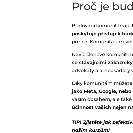
Proč je bu
Budování komunit hraje k
poskytuje přístup k bu
pozice. Komunita zárove
Navíc členové komunit 
se stávajícími zákazník
advokáty a ambasadory va
Díky komunitám můžet
jako Meta, Google, nebo
vaším obsahem, ale také 
účinnost vašich nejen 
TIP! Zjistěte jak zefekti
našim kurzům!