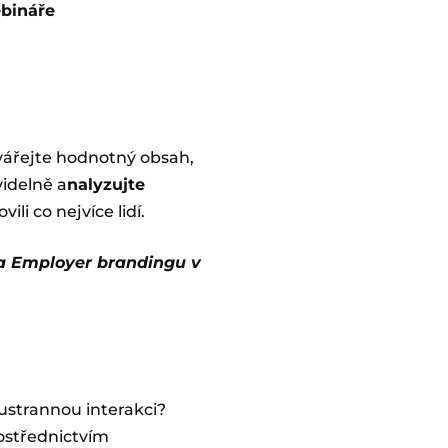
ebináře
tvářejte hodnotný obsah,
videlně a
nalyzujte
ili co nejvíce lidí.
 a Employer brandingu v
ustrannou interakci?
rostřednictvím