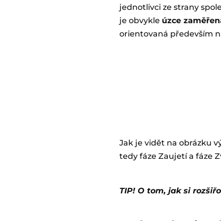
jednotlivci ze strany spo
je obvykle
úzce zaměřená
orientovaná především n
Jak je vidět na obrázku v
tedy fáze Zaujetí a fáze 
TIP! O tom, jak si rozši