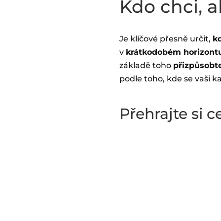
Kdo chci, 
Je klíčové přesně určit,
kd
v
krátkodobém horizont
základě toho
přizpůsobte
podle toho, kde se vaši k
Přehrajte si 