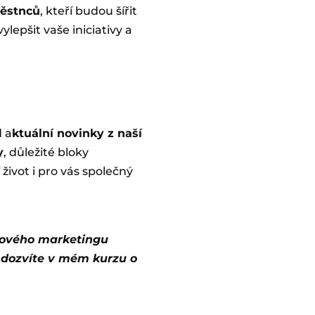
městnců
, kteří budou šířit
ylepšit vaše iniciativy a
d a
ktuální novinky z naší
y
, důležité bloky
ivot i pro vás společný
ahového marketingu
 dozvíte v mém kurzu o