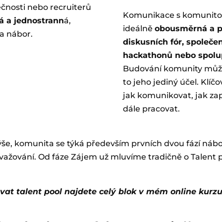
lečnosti nebo recruiterů
Komunikace s komunitou
 a jednostrann
á,
ideálně
obousměrná a p
a nábor.
diskusních fór, společe
hackathonů nebo spolu
Budování komunity může 
to jeho jediný účel. Klíč
jak komunikovat, jak zapo
dále pracovat.
ýše, komunita se týká především prvních dvou fází nábo
Zvažování. Od fáze Zájem už mluvíme tradičně o Talent 
řovat talent pool najdete celý blok v mém online kurz