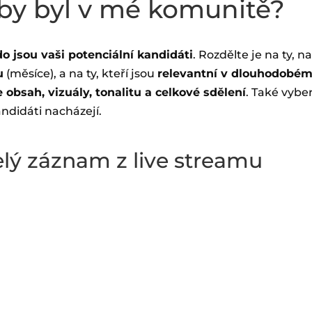
aby byl v mé komunitě?
o jsou vaši potenciální kandidáti
. Rozdělte je na ty, 
u
(měsíce), a na ty, kteří jsou
relevantní v dlouhodobém
 obsah, vizuály, tonalitu a celkové sdělení
. Také vybe
andidáti nacházejí.
celý záznam z live streamu