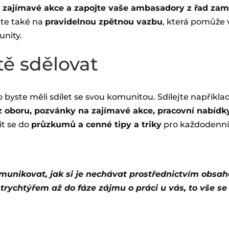
e zajímavé akce a zapojte vaše ambasadory z řad za
te také na
pravidelnou zpětnou vazbu
, která pomůže v
unity.
ě sdělovat
co byste měli sdílet se svou komunitou. Sdílejte napříkla
 z oboru, pozvánky na zajímavé akce, pracovní nabídk
it se do
průzkumů a cenné tipy a triky
pro každodenní ž
omunikovat, jak si je nechávat prostřednictvím obs
ychtýřem až do fáze zájmu o práci u vás, to vše se