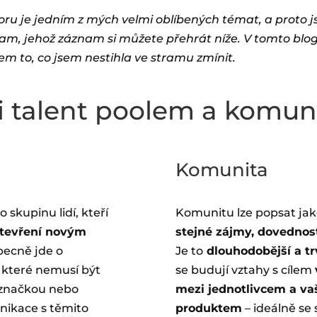
ru je jedním z mých velmi oblíbených témat, a proto 
ream, jehož záznam si můžete přehrát níže. V tomto blo
em to, co jsem nestihla ve stramu zmínit.
i talent poolem a komun
Komunita
o skupinu lidí, kteří
Komunitu lze popsat jak
 otevření novým
stejné zájmy, dovednosti
becně jde o
Je to
dlouhodobější a tr
, které nemusí být
se budují vztahy s cílem
 značkou nebo
mezi jednotlivcem a va
ikace s těmito
produktem
– ideálně se