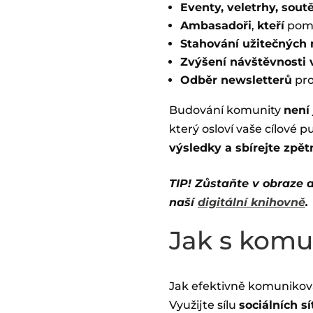
Eventy, veletrhy, sout
Ambasadoři
,
kteří
pomo
Stahování užitečných 
Zvýšení návštěvnosti
Odběr newsletterů
pro
Budování komunity
není
který osloví vaše cílové 
výsledky a sbírejte zpě
TIP! Zůstaňte v obraze 
naší
digitální knihovně
.
Jak s komu
Jak efektivně komunikov
Využijte sílu
sociálních sí