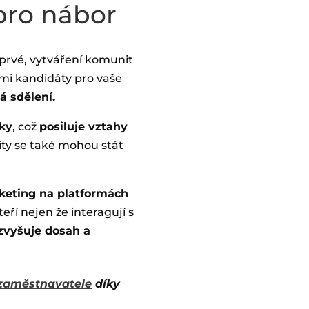
pro nábor
 prvé, vytváření komunit
ími kandidáty pro vaše
á sdělení.
íky
, což
posiluje vztahy
ty se také mohou stát
keting na platformách
eří nejen že interagují s
zvyšuje dosah a
zaměstnavatele
díky