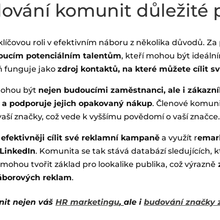
dování komunit důležité 
líčovou roli v efektivním náboru z několika důvodů. Za
doucím potenciálním talentům
, kteří mohou být ideáln
ň funguje jako
zdroj kontaktů, na které můžete cílit sv
mohou být
nejen budoucími zaměstnanci, ale i zákazn
y a podporuje jejich opakovaný nákup
. Členové komuni
ší značky, což vede k vyššímu povědomí o vaší značce.
e
efektivněji cílit své reklamní kampaně
a využít r
emar
 LinkedIn
. Komunita se tak stává databází sledujících, kt
mohou tvořit základ pro lookalike publika, což výrazně
náborových reklam
.
vnit nejen váš
HR marketingu
,
ale i
budování značky 