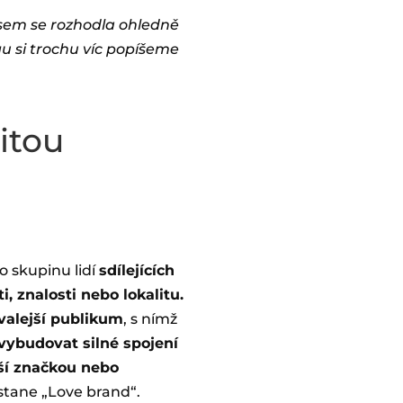
jsem se rozhodla ohledně
gu si trochu víc popíšeme
itou
o skupinu lidí
sdílejících
, znalosti nebo lokalitu.
valejší publikum
, s nímž
vybudovat silné spojení
ší značkou nebo
 stane „Love brand“.