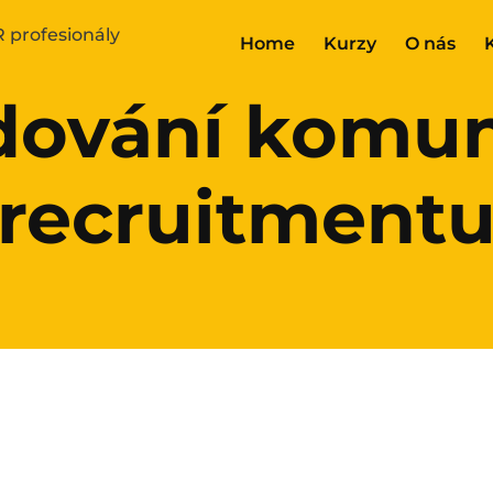
Home
Kurzy
O nás
ování komun
recruitment