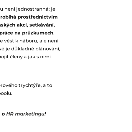
 není jednostranná; je
robíhá prostřednictvím
nských akcí, setkávání,
práce na průzkumech
.
vést k náboru, ale není
ové je důkladné plánování,
jit členy a jak s nimi
rového trychtýře, a to
poolu.
u o
HR marketingu
!