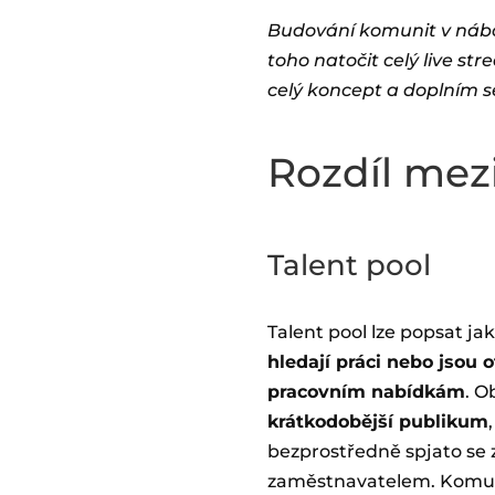
Budování komunit v nábo
toho natočit celý live st
celý koncept a doplním s
Rozdíl mez
Talent pool
Talent pool lze popsat jak
hledají práci nebo jsou
pracovním nabídkám
. O
krátkodobější publikum
bezprostředně spjato se
zaměstnavatelem. Komun