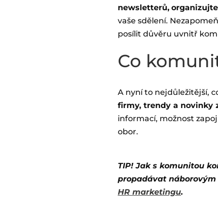
newsletterů,
organizujt
vaše sdělení. Nezapomeň
posílit důvěru uvnitř kom
Co komunit
A nyní to nejdůležitější, 
firmy, trendy a novinky
informací, možnost zapoj
obor.
TIP! Jak s komunitou k
propadávat náborovým tr
HR marketingu
.