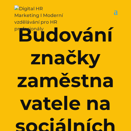
Budování
značky
zaměstna
vatele na
sociálních