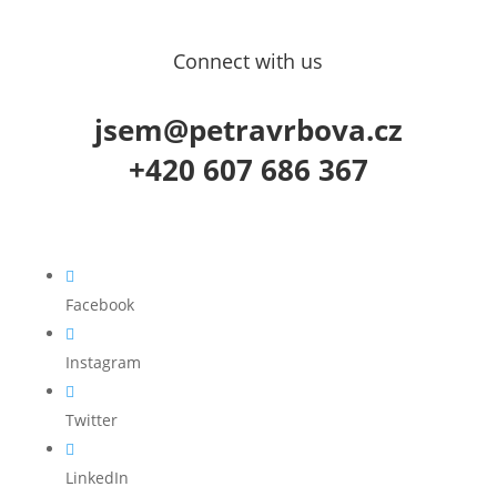
Connect with us
jsem@petravrbova.cz
+420 607 686 367

Facebook

Instagram

Twitter

LinkedIn