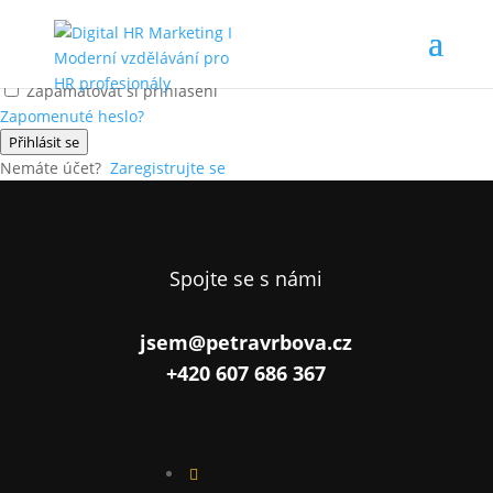
Ahoj, vítej zpátky!
Zapamatovat si přihlášení
Zapomenuté heslo?
Přihlásit se
Nemáte účet?
Zaregistrujte se
Spojte se s námi
jsem@petravrbova.cz
+420 607 686 367
