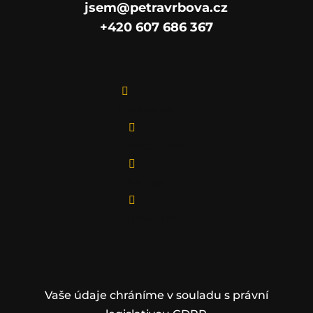
jsem@petravrbova.cz
+420 607 686 367

Facebook

Instagram

Twitter

LinkedIn
Vaše údaje chráníme v souladu s právní