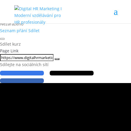
Budování značky
zaměstnavatele_
Nezařazeno
Seznam přání
Sdílet
Sdílet kurz
Page Link
Sdílejte na sociálních sítí