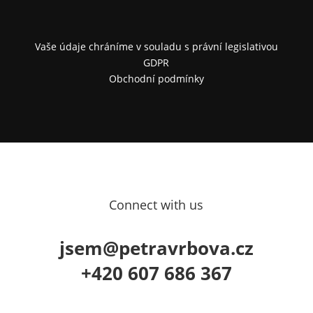
Vaše údaje chráníme v souladu s právní legislativou
GDPR
Obchodní podmínky
Connect with us
jsem@petravrbova.cz
+420 607 686 367