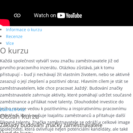
Informace o kurzu
Recenze
Více
O kurzu
Každá společnost vytváří svou značku zaměstnavatele již od
prvního pracovního inzerátu. Otázkou zůstává, jak k tomu
přistupují – buď ji nechávají žít vlastním životem, nebo se aktivně
zasazují o její zlepšení a pozitivní obraz. Hlavním cílem je stát se
zaměstnavatelem, kde chce pracovat ‚každý‘. Budování značky
zaměstnavatele zahrnuje aktivity, které pomáhají udržet současné
zaměstnance a přilákat nové talenty. Dlouhodobé investice do
jejího rozvoje vedou k pozitivnímu a inspirativnímu pracovnímu
Zobrazit více
Obsah kurzu
prostředí, které zvyšuje loajalitu zaměstnanců a přitahuje další
šikovné talenty. Značka zaměstnavatele se odráží v celkové image
Základy budování značky zaměstnavatele
společnosti, která ovlivňuje nejen potenciální kandidáty, ale také