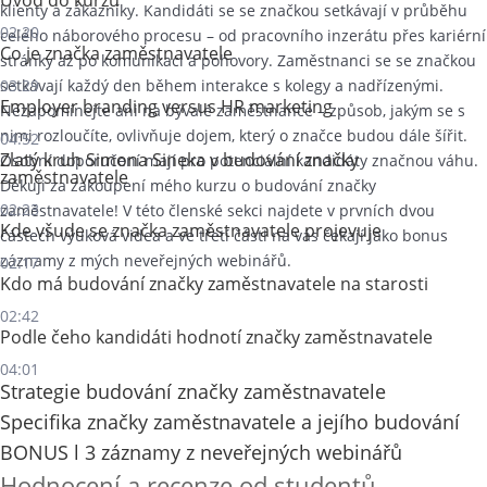
Úvod do kurzu
klienty a zákazníky. Kandidáti se se značkou setkávají v průběhu
02:20
celého náborového procesu – od pracovního inzerátu přes kariérní
Co je značka zaměstnavatele
stránky až po komunikaci a pohovory. Zaměstnanci se se značkou
setkávají každý den během interakce s kolegy a nadřízenými.
03:29
Employer branding versus HR marketing
Nezapomínejte ani na bývalé zaměstnance – způsob, jakým se s
nimi rozloučíte, ovlivňuje dojem, který o značce budou dále šířit.
04:52
Zlatý kruh Simona Sineka v budování značky
Osobní doporučení mají pro potenciální kandidáty značnou váhu.
zaměstnavatele
Děkuji za zakoupení mého kurzu o budování značky
02:23
zaměstnavatele! V této členské sekci najdete v prvních dvou
Kde všude se značka zaměstnavatele projevuje
částech výuková videa a ve třetí části na vás čekají jako bonus
záznamy z mých neveřejných webinářů.
02:17
Kdo má budování značky zaměstnavatele na starosti
02:42
Podle čeho kandidáti hodnotí značky zaměstnavatele
04:01
Strategie budování značky zaměstnavatele
Specifika značky zaměstnavatele a jejího budování
BONUS l 3 záznamy z neveřejných webinářů
Hodnocení a recenze od studentů