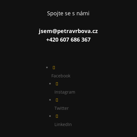
Spojte se s námi
jsem@petravrbova.cz
+420 607 686 367

Facebook

Instagram

Twitter

LinkedIn