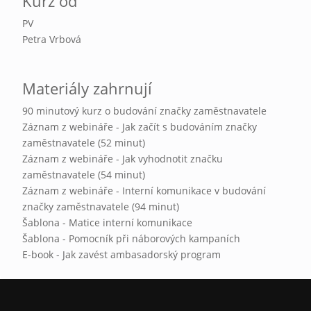
Kurz od
PV
Petra Vrbová
Materiály zahrnují
90 minutový kurz o budování značky zaměstnavatele
Záznam z webináře - Jak začít s budováním značky
zaměstnavatele (52 minut)
Záznam z webináře - Jak vyhodnotit značku
zaměstnavatele (54 minut)
Záznam z webináře - Interní komunikace v budování
značky zaměstnavatele (94 minut)
Šablona - Matice interní komunikace
Šablona - Pomocník při náborových kampaních
E-book - Jak zavést ambasadorský program