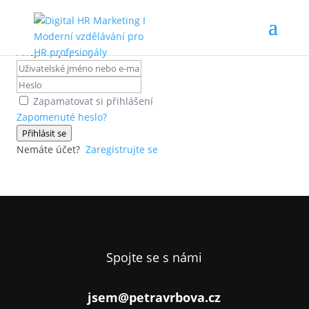
Ahoj, vítej zpátky!
Zapamatovat si přihlášení
Zapomenuté heslo?
Přihlásit se
Nemáte účet?
Zaregistrujte se
Spojte se s námi
jsem@petravrbova.cz