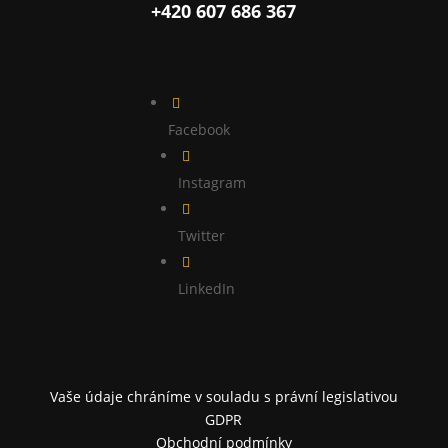
+420 607 686 367

Facebook

Instagram

Twitter

LinkedIn
Vaše údaje chráníme v souladu s právní legislativou
GDPR
Obchodní podmínky