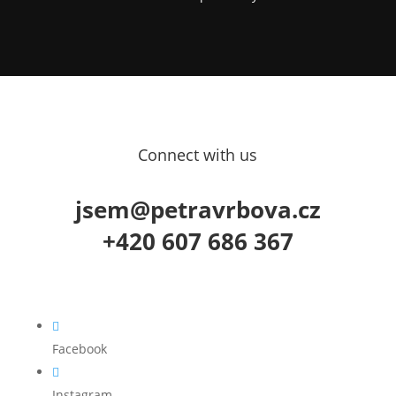
Connect with us
jsem@petravrbova.cz
+420 607 686 367

Facebook

Instagram