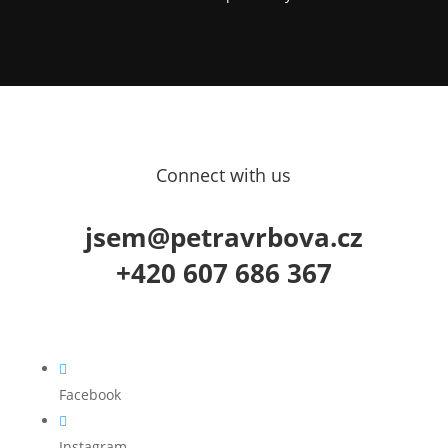
Connect with us
jsem@petravrbova.cz
+420 607 686 367

Facebook

Instagram