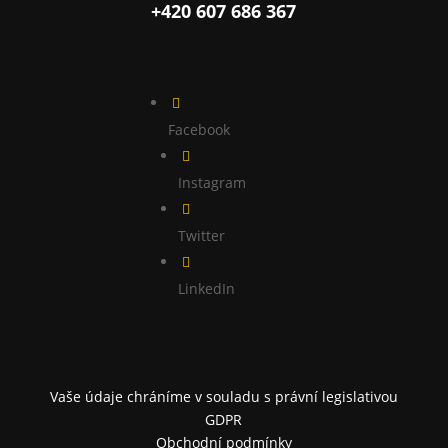
+420 607 686 367

Facebook

Instagram

Twitter

LinkedIn
Vaše údaje chráníme v souladu s právní legislativou
GDPR
Obchodní podmínky