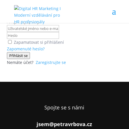
Ahoj, vítej zpátky!
Zapamatovat si přihlášení
Zapomenuté heslo?
Přihlásit se
Nemáte účet?
Zaregistrujte se
Spojte se s námi
jsem@petravrbova.cz