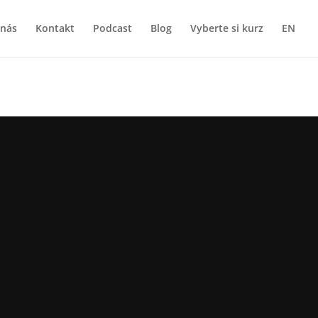
 nás
Kontakt
Podcast
Blog
Vyberte si kurz
EN