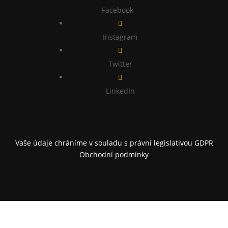
Facebook

Instagram

Twitter

LinkedIn
Vaše údaje chráníme v souladu s právní legislativou GDPR
Obchodní podmínky