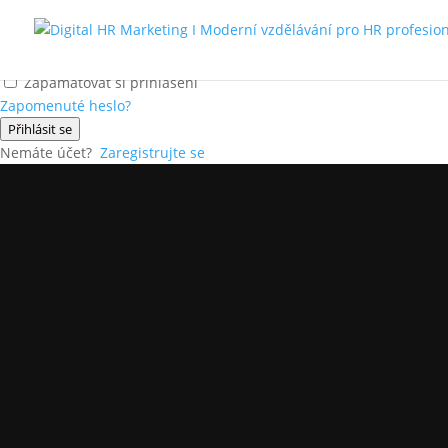
Ahoj, vítej zpátky!
Zapamatovat si přihlášení
Zapomenuté heslo?
Přihlásit se
Nemáte účet?
Zaregistrujte se