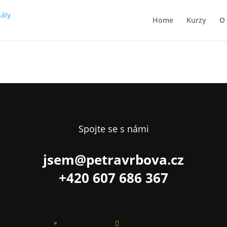
Home
Kurzy
O
Spojte se s námi
jsem@petravrbova.cz
+420 607 686 367
