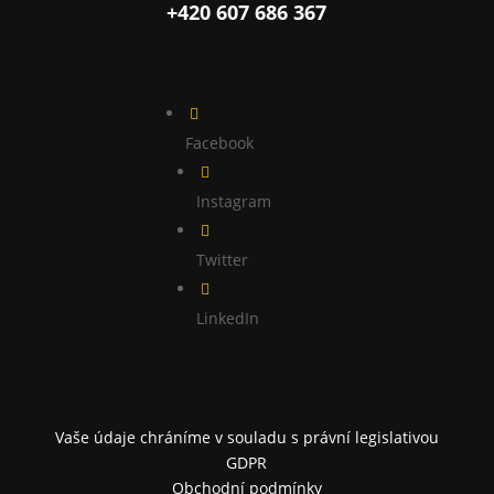
+420 607 686 367

Facebook

Instagram

Twitter

LinkedIn
Vaše údaje chráníme v souladu s právní legislativou
GDPR
Obchodní podmínky