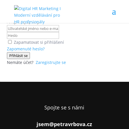
Ahoj, vítej zpátky!
Zapamatovat si přihlášení
Zapomenuté heslo?
Přihlásit se
Nemáte účet?
Zaregistrujte se
Spojte se s námi
jsem@petravrbova.cz