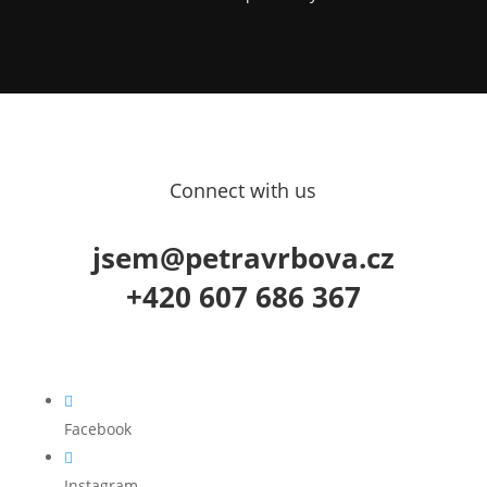
Connect with us
jsem@petravrbova.cz
+420 607 686 367

Facebook

Instagram