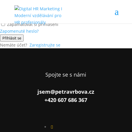
Ahoj, vítej zpátky!
Zapamatovat si přihlášení
Zapomenuté heslo?
Přihlásit se
Nemáte účet?
Zaregistrujte se
Spojte se s námi
jsem@petravrbova.cz
+420 607 686 367
