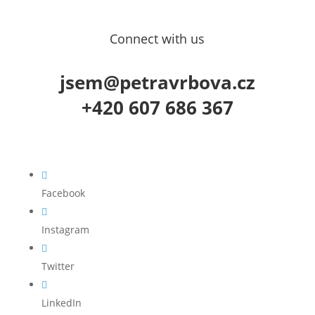
Connect with us
jsem@petravrbova.cz
+420 607 686 367

Facebook

Instagram

Twitter

LinkedIn