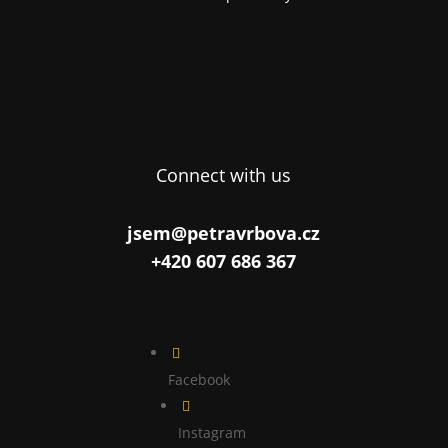
Connect with us
jsem@petravrbova.cz
+420 607 686 367

Facebook

Instagram