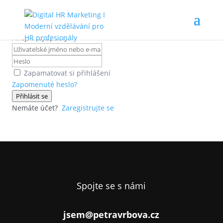
Ahoj, vítej zpátky!
Zapamatovat si přihlášení
Zapomenuté heslo?
Přihlásit se
Nemáte účet?
Zaregistrujte se
Spojte se s námi
jsem@petravrbova.cz