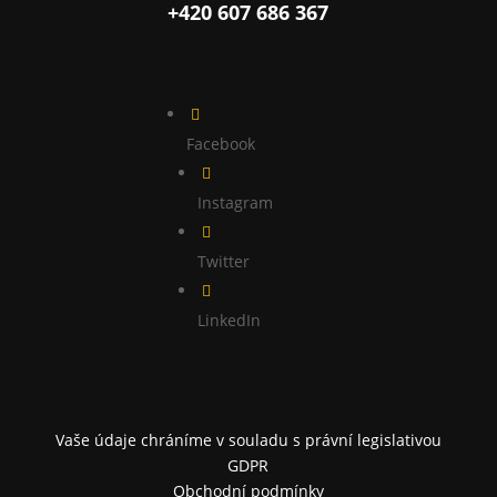
+420 607 686 367

Facebook

Instagram

Twitter

LinkedIn
Vaše údaje chráníme v souladu s právní legislativou
GDPR
Obchodní podmínky