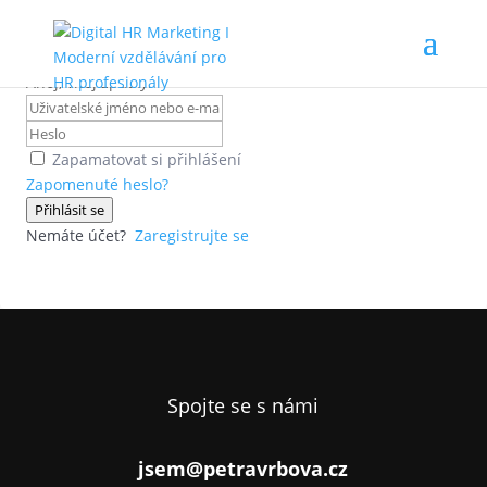
Ahoj, vítej zpátky!
Zapamatovat si přihlášení
Zapomenuté heslo?
Přihlásit se
Nemáte účet?
Zaregistrujte se
Spojte se s námi
jsem@petravrbova.cz