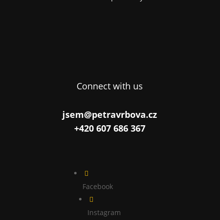
Connect with us
jsem@petravrbova.cz
+420 607 686 367

Facebook

Instagram