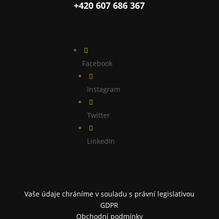
+420 607 686 367

Facebook

Instagram

Twitter

LinkedIn
Vaše údaje chráníme v souladu s právní legislativou
GDPR
Obchodní podmínky