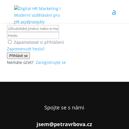
Ahoj, vítej zpátky!
Zapamatovat si přihlášení
Zapomenuté heslo?
Přihlásit se
Nemáte účet?
Zaregistrujte se
Spojte se s námi
jsem@petravrbova.cz