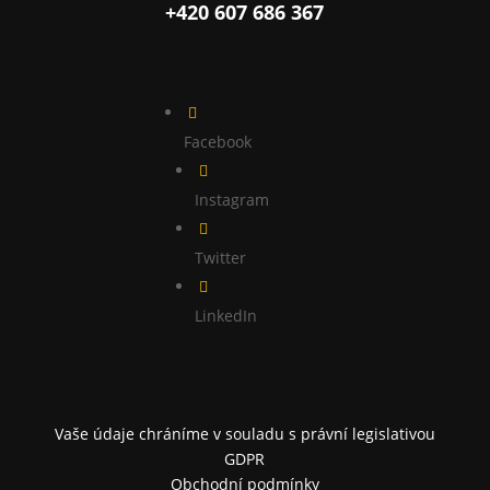
+420 607 686 367

Facebook

Instagram

Twitter

LinkedIn
Vaše údaje chráníme v souladu s právní legislativou
GDPR
Obchodní podmínky