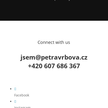
Connect with us
jsem@petravrbova.cz
+420 607 686 367

Facebook

Instagram