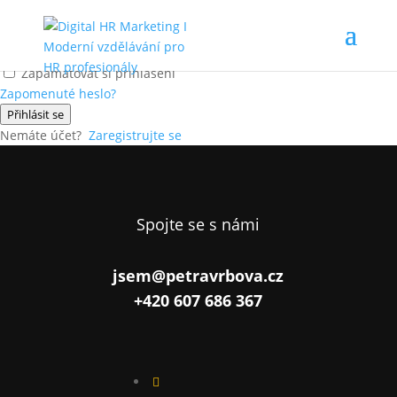
Ahoj, vítej zpátky!
Zapamatovat si přihlášení
Zapomenuté heslo?
Přihlásit se
Nemáte účet?
Zaregistrujte se
Spojte se s námi
jsem@petravrbova.cz
+420 607 686 367
