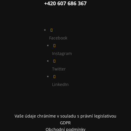
+420 607 686 367

Facebook

Instagram

Twitter

LinkedIn
Vaše údaje chráníme v souladu s právní legislativou
GDPR
Obchodní podmínky