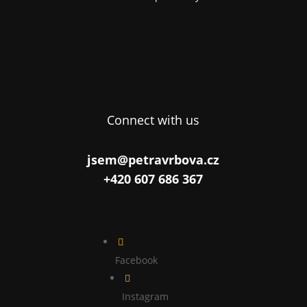
Connect with us
jsem@petravrbova.cz
+420 607 686 367

Facebook

Instagram