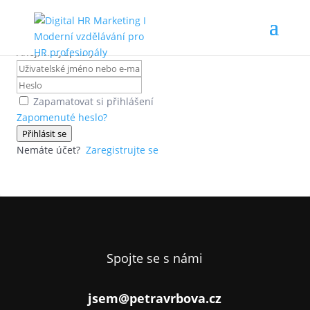
Ahoj, vítej zpátky!
Zapamatovat si přihlášení
Zapomenuté heslo?
Přihlásit se
Nemáte účet?
Zaregistrujte se
Spojte se s námi
jsem@petravrbova.cz