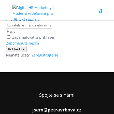
Ahoj, vítej zpátky!
Zapamatovat si přihlášení
Zapomenuté heslo?
Přihlásit se
Nemáte účet?
Zaregistrujte se
Spojte se s námi
jsem@petravrbova.cz