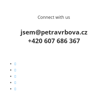
Connect with us
jsem@petravrbova.cz
+420 607 686 367




