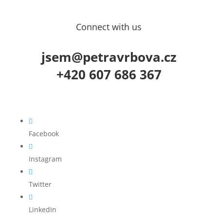
Connect with us
jsem@petravrbova.cz
+420 607 686 367

Facebook

Instagram

Twitter

LinkedIn