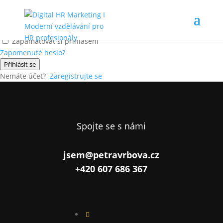
Ahoj, vítej zpátky!
Zapamatovat si přihlášení
Zapomenuté heslo?
Přihlásit se
Nemáte účet?
Zaregistrujte se
Spojte se s námi
jsem@petravrbova.cz
+420 607 686 367
