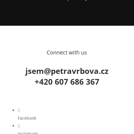
Connect with us
jsem@petravrbova.cz
+420 607 686 367

Facebook

Instagram