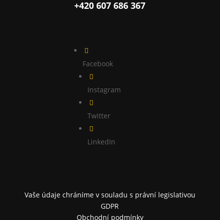
+420 607 686 367

Facebook

Instagram

Twitter

LinkedIn
Vaše údaje chráníme v souladu s právní legislativou
GDPR
Obchodní podmínky