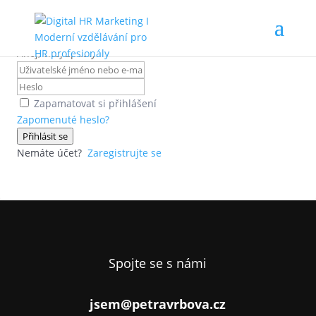
Ahoj, vítej zpátky!
Zapamatovat si přihlášení
Zapomenuté heslo?
Přihlásit se
Nemáte účet?
Zaregistrujte se
Spojte se s námi
jsem@petravrbova.cz