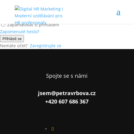
Ahoj, vítej zpátky!
Zapamatovat si přihlášení
Zapomenuté heslo?
Přihlásit se
Nemáte účet?
Zaregistrujte se
Spojte se s námi
jsem@petravrbova.cz
+420 607 686 367
