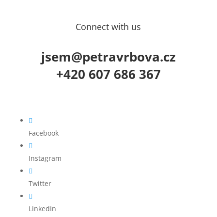
Connect with us
jsem@petravrbova.cz
+420 607 686 367

Facebook

Instagram

Twitter

LinkedIn