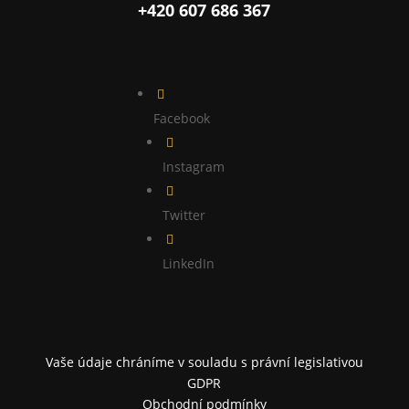
+420 607 686 367

Facebook

Instagram

Twitter

LinkedIn
Vaše údaje chráníme v souladu s právní legislativou
GDPR
Obchodní podmínky