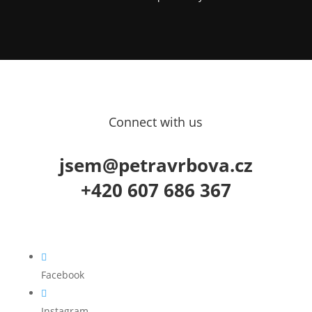
Connect with us
jsem@petravrbova.cz
+420 607 686 367

Facebook

Instagram