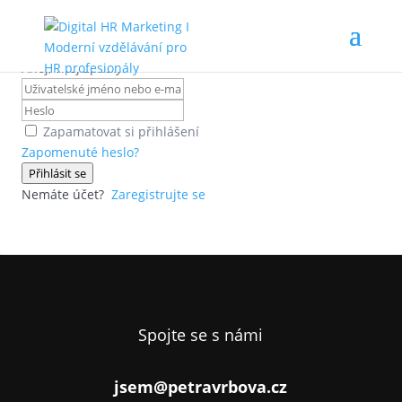
Ahoj, vítej zpátky!
Zapamatovat si přihlášení
Zapomenuté heslo?
Přihlásit se
Nemáte účet?
Zaregistrujte se
Spojte se s námi
jsem@petravrbova.cz