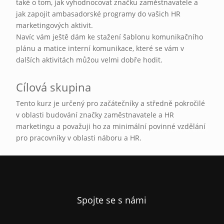
také o tom, jak vyhodnocovat značku zaměstnavatele a
jak zapojit ambasadorské programy do vašich HR
marketingových aktivit.
Navíc vám ještě dám ke stažení šablonu komunikačního
plánu a matice interní komunikace, které se vám v
dalších aktivitách můžou velmi dobře hodit.
Cílová skupina
Tento kurz je určený pro začátečníky a středně pokročilé
v oblasti budování značky zaměstnavatele a HR
marketingu a považuji ho za minimální povinné vzdělání
pro pracovníky v oblasti náboru a HR.
Spojte se s námi