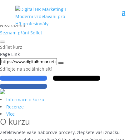
Kurz HR marketing a Employer
branding
Nezařazeno
Seznam přání
Sdílet
Sdílet kurz
Page Link
Sdílejte na sociálních sítí
Informace o kurzu
Recenze
Více
O kurzu
Zefektivněte vaše náborové procesy, zlepšete vaši značku
zaměstnavatele a efektivně šiřte nejen povědomí o vás jako