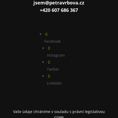
jsem@petravrbova.cz
+420 607 686 367

Facebook

Instagram

Twitter

LinkedIn
Vaše údaje chráníme v souladu s právní legislativou
GDPR