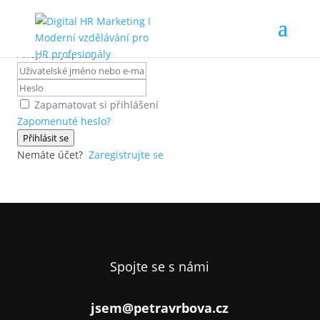
Ahoj, vítej zpátky!
Zapamatovat si přihlášení
Zapomenuté heslo?
Přihlásit se
Nemáte účet?
Zaregistrujte se
Spojte se s námi
jsem@petravrbova.cz