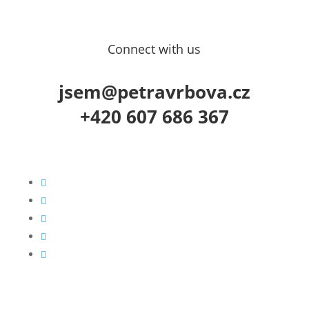
Connect with us
jsem@petravrbova.cz
+420 607 686 367




