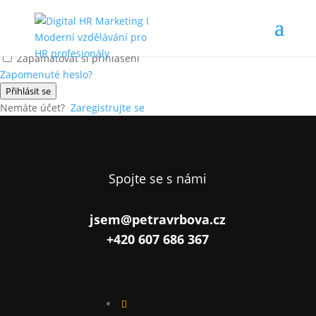
Ahoj, vítej zpátky!
Zapamatovat si přihlášení
Zapomenuté heslo?
Přihlásit se
Nemáte účet?
Zaregistrujte se
Spojte se s námi
jsem@petravrbova.cz
+420 607 686 367
