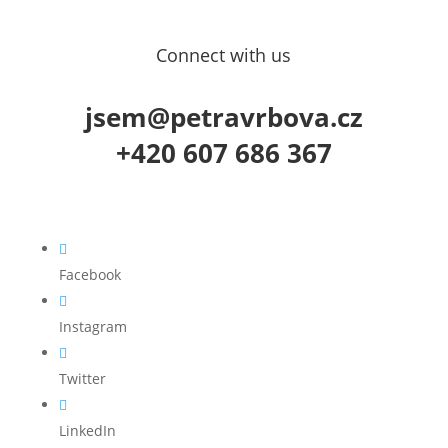
Connect with us
jsem@petravrbova.cz
+420 607 686 367

Facebook

Instagram

Twitter

LinkedIn