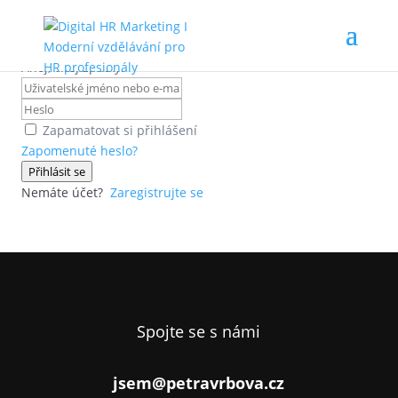
Ahoj, vítej zpátky!
Zapamatovat si přihlášení
Zapomenuté heslo?
Přihlásit se
Nemáte účet?
Zaregistrujte se
Spojte se s námi
jsem@petravrbova.cz