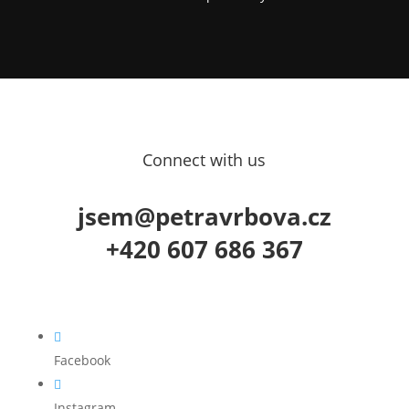
Connect with us
jsem@petravrbova.cz
+420 607 686 367

Facebook

Instagram