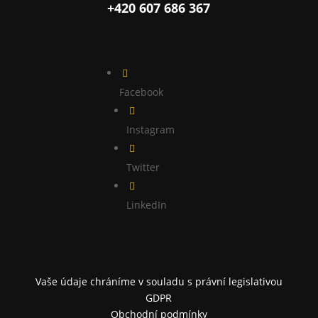
+420 607 686 367

Facebook

Instagram

Twitter

LinkedIn
Vaše údaje chráníme v souladu s právní legislativou
GDPR
Obchodní podmínky