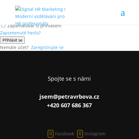
Ahoj, vítej zpátky!
Zapamatovat si přihlášení
Zapomenuté heslo?
Přihlásit se
Nemáte účet?
Zaregistrujte se
Spojte se s námi
jsem@petravrbova.cz
+420 607 686 367
Facebook
Instagram

