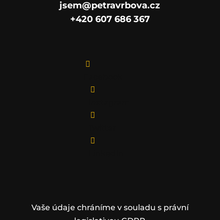
jsem@petravrbova.cz
+420 607 686 367

Facebook

Instagram

Twitter

LinkedIn
Vaše údaje chráníme v souladu s právní