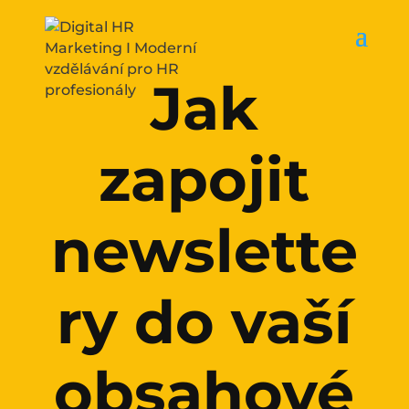
Jak
zapojit
newslette
ry do vaší
obsahové