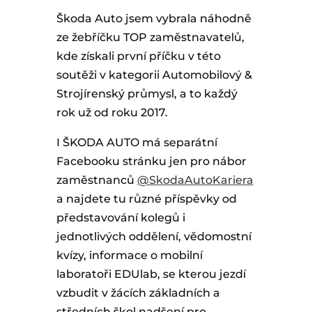
Škoda Auto jsem vybrala náhodně
ze žebříčku TOP zaměstnavatelů,
kde získali první příčku v této
soutěži v kategorii Automobilový &
Strojírenský průmysl, a to každý
rok už od roku 2017.
I ŠKODA AUTO má separátní
Facebooku stránku jen pro nábor
zaměstnanců
@SkodaAutoKariera
a najdete tu různé příspěvky od
představování kolegů i
jednotlivých oddělení, vědomostní
kvízy, informace o mobilní
laboratoři EDUlab, se kterou jezdí
vzbudit v žácích základních a
středních škol nadšení pro