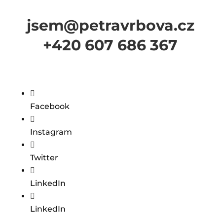
jsem@petravrbova.cz
+420 607 686 367

Facebook

Instagram

Twitter

LinkedIn

LinkedIn