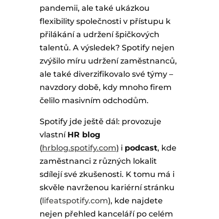
pandemii, ale také ukázkou
flexibility společnosti v přístupu k
přilákání a udržení špičkových
talentů. A výsledek? Spotify nejen
zvýšilo míru udržení zaměstnanců,
ale také diverzifikovalo své týmy –
navzdory době, kdy mnoho firem
čelilo masivním odchodům.
Spotify jde ještě dál: provozuje
vlastní
HR blog
(
hrblog.spotify.com
)
i
podcast
, kde
zaměstnanci z různých lokalit
sdílejí své zkušenosti. K tomu má i
skvěle navrženou kariérní stránku
(
lifeatspotify.com
), kde najdete
nejen přehled kanceláří po celém