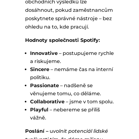
obchodních výsledků lze
dosáhnout, pokud zaměstnancům
poskytnete správné nástroje – bez
ohledu na to, kde pracují.
Hodnoty společnosti Spotify:
Innovative
– postupujeme rychle
a riskujeme.
Sincere
– nemáme čas na interní
politiku.
Passionate
– nadšeně se
věnujeme tomu, co děláme.
Collaborative
– jsme v tom spolu.
Playful
– nebereme se příliš
vážně.
Poslání –
u
volnit potenciál lidské