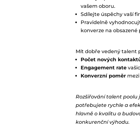
vašem oboru.
Sdílejte úspěchy vaší f
Pravidelně vyhodnocujte
konverze na obsazené 
Mít dobře vedený talent po
Počet nových kontakt
Engagement rate
vašic
Konverzní poměr
mezi 
Rozšiřování talent poolu
potřebujete rychle a efek
hlavně o kvalitu a budová
konkurenční výhodu.