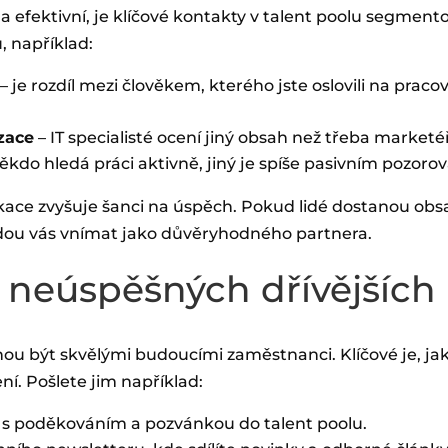
efektivní, je klíčové kontakty v talent poolu segmento
 například:
– je rozdíl mezi člověkem, kterého jste oslovili na praco
zace
– IT specialisté ocení jiný obsah než třeba marketéř
ěkdo hledá práci aktivně, jiný je spíše pasivním pozoro
ce zvyšuje šanci na úspěch. Pokud lidé dostanou obsah
ou vás vnímat jako důvěryhodného partnera.
í neúspěšných dřívějších
u být skvělými budoucími zaměstnanci. Klíčové je, ja
í. Pošlete jim například:
 s poděkováním a pozvánkou do talent poolu.