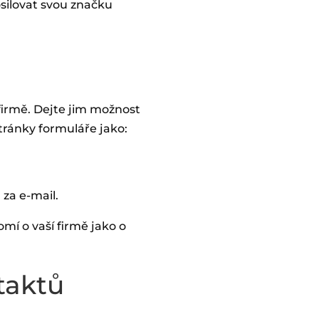
osilovat svou značku
 firmě. Dejte jim možnost
tránky formuláře jako:
za e-mail.
mí o vaší firmě jako o
taktů