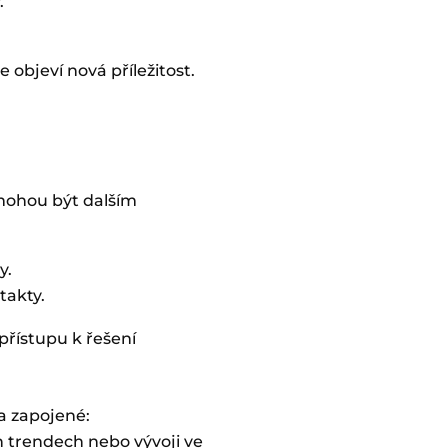
.
 objeví nová příležitost.
 mohou být dalším
y.
takty.
 přístupu k řešení
a zapojené:
h trendech nebo vývoji ve