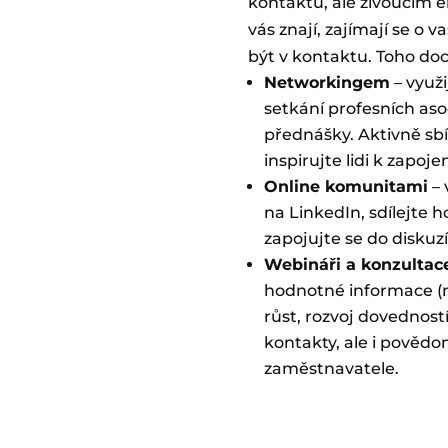
kontaktů, ale živoucím e
vás znají, zajímají se o v
být v kontaktu. Toho docí
Networkingem
– využi
setkání profesních asoc
přednášky. Aktivně sbí
inspirujte lidi k zapojen
Online komunitami
– 
na LinkedIn, sdílejte 
zapojujte se do diskuzí
Webináři a konzultac
hodnotné informace (n
růst, rozvoj dovednost
kontakty, ale i povědo
zaměstnavatele.