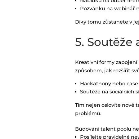
Nabídku na odběr firem
Pozvánku na webinář n
Díky tomu zůstanete v jej
5. Soutěže
Kreativní formy zapojení
způsobem, jak rozšířit sv
Hackathony nebo case st
Soutěže na sociálních s
Tím nejen oslovíte nové t
problémů.
Budování talent poolu nen
Posílejte pravidelné n