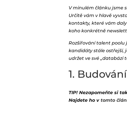
V minulém článku jsme si 
Určitě vám v hlavě vyvst
kontakty, které vám daly
koho konkrétně newslette
Rozšiřování talent poolu j
kandidáty stále ostřejší, 
udržet ve své „databázi t
1. Budován
TIP! Nezapomeňte si tak
Najdete ho v
tomto člán