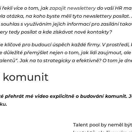
řekli více o tom, jak
zapojit newslettery
do vaší HR mar
ala otázka, na koho byste měli tyto newslettery posíla
 souhlas s využíváním jejich informací pro zasílání tak
ry tedy posílat a kde získávat nové kontakty?
e klíčové pro budoucí úspěch každé firmy. V prostředí, k
je důležité přemýšlet nejen o tom, jak lidi zaujmout, ale
alentů“. Jak na to strategicky a efektivně? O tom je dn
í komunit
é přehrát mé video explicitně o budování komunit. J
ku.
Talent pool by neměl být