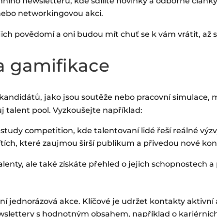
ního newsletteru, kde sdílíte novinky a odborné články
ebo networkingovou akci.
ich povědomí a oni budou mít chuť se k vám vrátit, až se
 a gamifikace
 kandidátů, jako jsou soutěže nebo pracovní simulace,
ůj talent pool. Vyzkoušejte například:
udy competition, kde talentovaní lidé řeší reálné výzv
ítích, které zaujmou širší publikum a přivedou nové kon
alenty, ale také získáte přehled o jejich schopnostech a
í jednorázová akce. Klíčové je udržet kontakty aktivní 
ewslettery s hodnotným obsahem, například o kariérníc