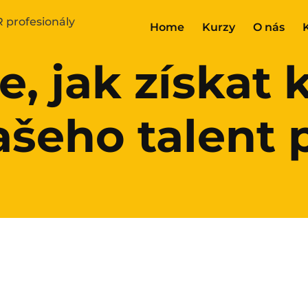
Home
Kurzy
O nás
e, jak získat
ašeho talent 