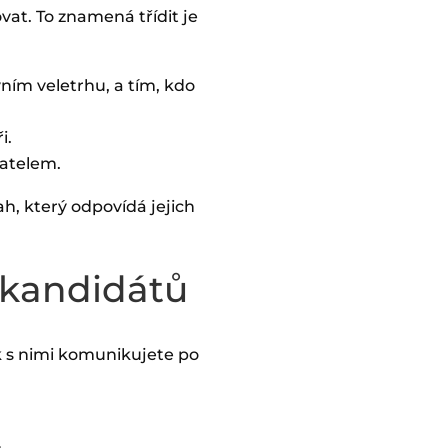
vat. To znamená třídit je
vním veletrhu, a tím, kdo
i.
vatelem.
, který odpovídá jejich
 kandidátů
k s nimi komunikujete po