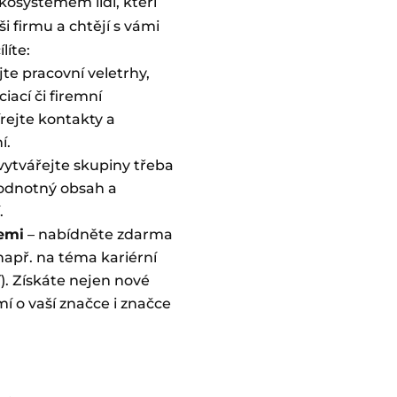
kosystémem lidí, kteří
aši firmu a chtějí s vámi
líte:
jte pracovní veletrhy,
iací či firemní
rejte kontakty a
í.
vytvářejte skupiny třeba
hodnotný obsah a
.
emi
– nabídněte zdarma
apř. na téma kariérní
í). Získáte nejen nové
mí o vaší značce i značce