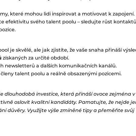
irmy, které mohou lidi inspirovat a motivovat k zapojení.
 efektivitu svého talent poolu – sledujte růst kontaktů
pozice.
ol je skvělé, ale jak zjistíte, že vaše snaha přináší výs
ů
získaných za určité období.
h newsletterů a dalších komunikačních kanálů.
členy talent poolu a reálně obsazenými pozicemi.
 je dlouhodobá investice, která přináší ovoce zejména
tivně oslovit kvalitní kandidáty. Pamatujte, že nejde j
ní důvěry. Využijte výše zmíněné tipy a přeměňte svůj 