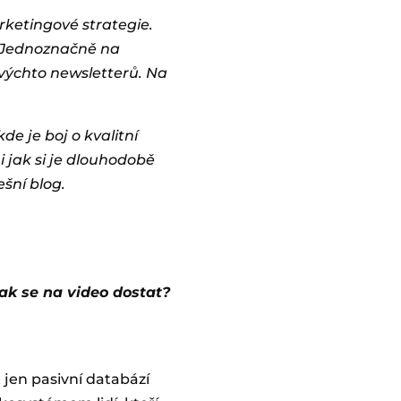
ketingové strategie.
t. Jednoznačně na
ovýchto newsletterů. Na
de je boj o kvalitní
 i jak si je dlouhodobě
ešní blog.
ak se na video dostat?
 jen pasivní databází