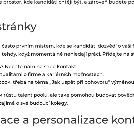
 prostor, kde kandidáti chtějí být, a zároveň budete p
 stránky
u často prvním místem, kde se kandidáti dozvědí o vaší
i tehdy, když momentálně nehledají práci. Přidejte na s
s? Nechte nám na sebe kontakt.“
tualitami o firmě a kariérních možnostech.
book, třeba na téma „Jak uspět při pohovoru“ výměnou 
 k růstu talent poolu, ale také pomohou budovat povědo
zajímá o své budoucí kolegy.
ace a personalizace kon